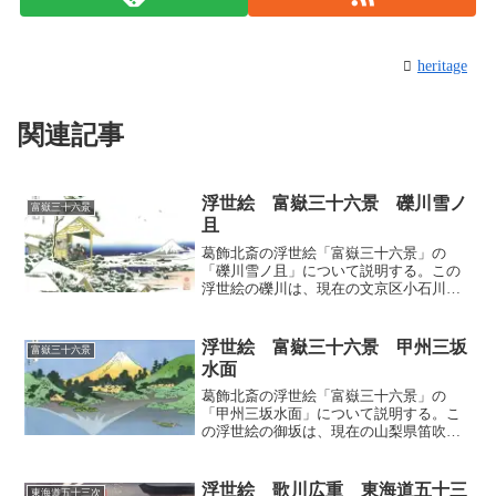
heritage
関連記事
浮世絵 富嶽三十六景 礫川雪ノ
富嶽三十六景
且
葛飾北斎の浮世絵「富嶽三十六景」の
「礫川雪ノ且」について説明する。この
浮世絵の礫川は、現在の文京区小石川付
近である。小石川は、小石川台と小日向
台との間を流れる小石川（谷端川）の下
流域一帯を言う。浮世絵の題名の「雪の
浮世絵 富嶽三十六景 甲州三坂
富嶽三十六景
且」の「且」は「旦」の誤り...
水面
葛飾北斎の浮世絵「富嶽三十六景」の
「甲州三坂水面」について説明する。こ
の浮世絵の御坂は、現在の山梨県笛吹市
に位置する御坂が現在の呼び名である。
御坂峠からみる河口湖と富士山は大変美
しいものである。中央には赤茶けた山肌
浮世絵 歌川広重 東海道五十三
東海道五十三次