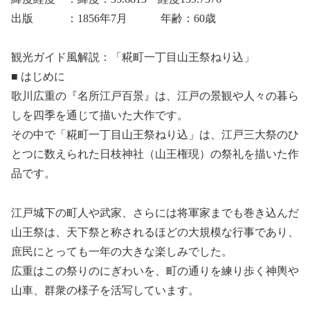
出版 ：1856年7月 年齢：60歳
観光ガイド風解説：「糀町一丁目山王祭ねり込」
■ はじめに
歌川広重の『名所江戸百景』は、江戸の景観や人々の暮ら
しを四季を通じて描いた大作です。
その中で「糀町一丁目山王祭ねり込」は、江戸三大祭のひ
とつに数えられた日枝神社（山王権現）の祭礼を描いた作
品です。
江戸城下の町人や武家、さらには将軍家までも巻き込んだ
山王祭は、天下祭と称されるほどの大規模な行事であり、
庶民にとっても一年の大きな楽しみでした。
広重はこの祭りのにぎわいを、町の通りを練り歩く神輿や
山車、群衆の様子を活写しています。