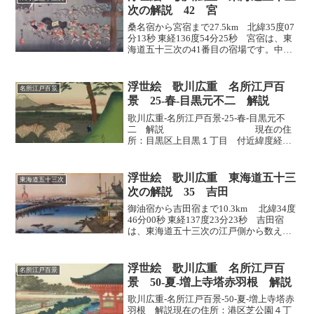
をあらわにした夏の富士が描...
次の解説 42 宮
桑名宿から宮宿まで27.5km 北緯35度07
分13秒 東経136度54分25秒 宮宿は、東
海道五十三次の41番目の宿場です。中山
道垂井宿にいたる脇街道・美濃街道や佐
屋街道との分岐点です。一般には宮の宿
と呼ばれることが多いです。幕府や尾張
浮世絵 歌川広重 名所江戸百
名所江戸百景
藩...
景 25-春-目黒元不二 解説
歌川広重-名所江戸百景-25-春-目黒元不
二 解説 現在の住
所：目黒区上目黒１丁目 付近緯度経
度 ：緯度35.6330：経度139.7059出
版 ：1857年4月 年齢：61歳 解
説＜１＞ はじめに「目黒元不二」は、
浮世絵 歌川広重 東海道五十三
東海道五十三次
江...
次の解説 35 吉田
御油宿から吉田宿まで10.3km 北緯34度
46分00秒 東経137度23分23秒 吉田宿
は、東海道五十三次の江戸側から数えて
34番目の宿場です。601年の伝馬朱印状が
あり、東海道が設定された当初からの宿
場でした。江戸の日本橋より西方約2...
浮世絵 歌川広重 名所江戸百
名所江戸百景
景 50-夏-増上寺塔赤羽根 解説
歌川広重-名所江戸百景-50-夏-増上寺塔赤
羽根 解説現在の住所：港区芝公園４丁