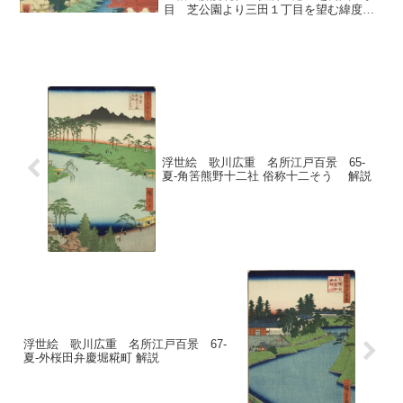
目 芝公園より三田１丁目を望む緯度経
度 ：緯度35.6586：経度139.7488出
版 ：1857年1月 年齢：61歳解説
＜１＞ はじめに「増上寺塔赤羽根」...
浮世絵 歌川広重 名所江戸百景 65-
夏-角筈熊野十二社 俗称十二そう 解説
浮世絵 歌川広重 名所江戸百景 67-
夏-外桜田弁慶堀糀町 解説