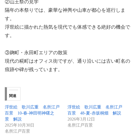
②山王祭の見学
隔年の本祭りでは、豪華な神輿や山車が都心を巡行しま
す。
浮世絵に描かれた熱気を現代でも体感できる絶好の機会で
す。
③麹町・永田町エリアの散策
現代の糀町はオフィス街ですが、通り沿いには古い町名の
痕跡や碑が残っています。
関連
浮世絵 歌川広重 名所江戸
浮世絵 歌川広重 名所江戸
百景 10-春-神田明神曙之
百景 48-夏-赤坂桐畑 解説
景 解説
2026年3月12日
2025年10月30日
名所江戸百景
名所江戸百景