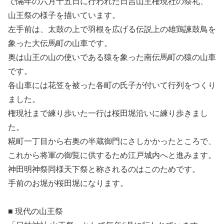
で隔年の六月十五日に行われた日吉山王権現社の祭礼、
山王祭の様子を描いています。
左手前は、太鼓の上で羽根を広げる伝説上の雄鶏諫鼓鳥を
象った大伝馬町の山車です。
奥は山王の山の使いである猿を象った南伝馬町の猿の山車
です。
各山車には花笠を被った各町の氏子が付いて行列をつくり
ました。
権現社まで練り歩いた一行は桜田堀沿いに練り歩きまし
た。
糀町一丁目から右奥の半蔵御門にさしかかったところで、
これから将軍の御覧に供するため江戸城内へと進みます。
神田明神祭同様天下祭と称されるのはこのためです。
手前のお堀が桜田堀になります。
■ 現代の山王祭