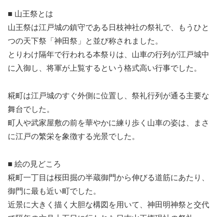
■ 山王祭とは
山王祭は江戸城の鎮守である日枝神社の祭礼で、もうひと
つの天下祭「神田祭」と並び称されました。
とりわけ隔年で行われる本祭りは、山車の行列が江戸城中
に入御し、将軍が上覧するという格式高い行事でした。
糀町は江戸城のすぐ外側に位置し、祭礼行列が通る主要な
舞台でした。
町人や武家屋敷の前を華やかに練り歩く山車の姿は、まさ
に江戸の繁栄を象徴する光景でした。
■ 絵の見どころ
糀町一丁目は桜田掘の半蔵御門から伸びる道筋にあたり、
御門に最も近い町でした。
近景に大きく描く大胆な構図を用いて、神田明神祭と交代