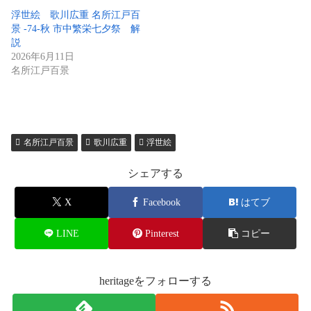
浮世絵 歌川広重 名所江戸百
景 -74-秋 市中繁栄七夕祭 解
説
2026年6月11日
名所江戸百景
名所江戸百景
歌川広重
浮世絵
シェアする
X
Facebook
はてブ
LINE
Pinterest
コピー
heritageをフォローする