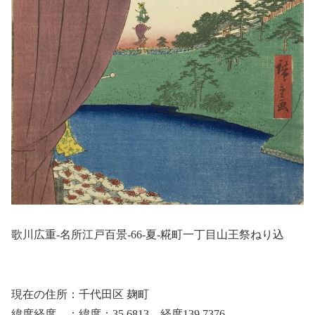
歌川広重-名所江戸百景-66-夏-糀町一丁目山王祭ねり込
現在の住所：千代田区 麹町
緯度経度 ：緯度：35.6813 経度139.7376