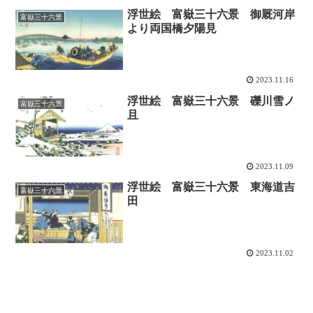
浮世絵 富嶽三十六景 御厩河岸
富嶽三十六景
より両国橋夕陽見
2023.11.16
浮世絵 富嶽三十六景 礫川雪ノ
富嶽三十六景
且
2023.11.09
浮世絵 富嶽三十六景 東海道吉
富嶽三十六景
田
2023.11.02