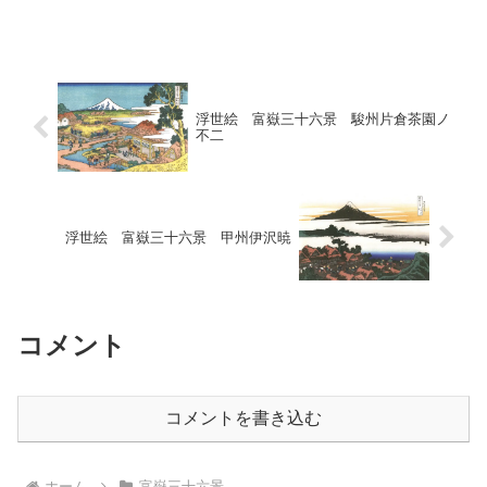
り、中山道が合流します。 本陣が現存
し、国の史跡に指定されています。東海
道と木曾海道との分岐点であり、...
浮世絵 富嶽三十六景 駿州片倉茶園ノ
不二
浮世絵 富嶽三十六景 甲州伊沢暁
コメント
コメントを書き込む
ホーム
富嶽三十六景