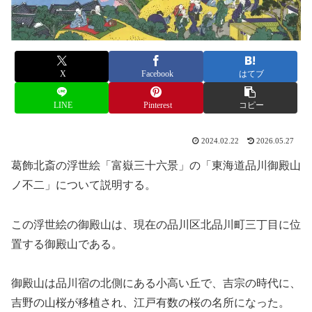
X
Facebook
はてブ
LINE
Pinterest
コピー
2024.02.22
2026.05.27
葛飾北斎の浮世絵「富嶽三十六景」の「東海道品川御殿山
ノ不二」について説明する。
この浮世絵の御殿山は、現在の品川区北品川町三丁目に位
置する御殿山である。
御殿山は品川宿の北側にある小高い丘で、吉宗の時代に、
吉野の山桜が移植され、江戸有数の桜の名所になった。