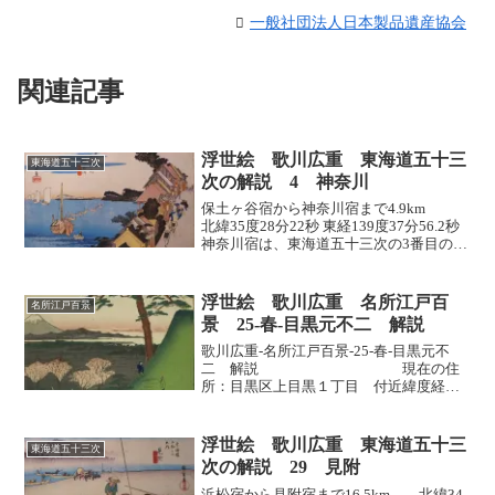
一般社団法人日本製品遺産協会
関連記事
浮世絵 歌川広重 東海道五十三
東海道五十三次
次の解説 4 神奈川
保土ヶ谷宿から神奈川宿まで4.9km
北緯35度28分22秒 東経139度37分56.2秒
神奈川宿は、東海道五十三次の3番目の宿
場です。現在の神奈川県横浜市神奈川区
神奈川本町付近になります。付近には神
奈川湊がありました。宿は本陣2軒、旅...
浮世絵 歌川広重 名所江戸百
名所江戸百景
景 25-春-目黒元不二 解説
歌川広重-名所江戸百景-25-春-目黒元不
二 解説 現在の住
所：目黒区上目黒１丁目 付近緯度経
度 ：緯度35.6330：経度139.7059出
版 ：1857年4月 年齢：61歳 解
説＜１＞ はじめに「目黒元不二」は、
浮世絵 歌川広重 東海道五十三
東海道五十三次
江...
次の解説 29 見附
浜松宿から見附宿まで16.5km 北緯34