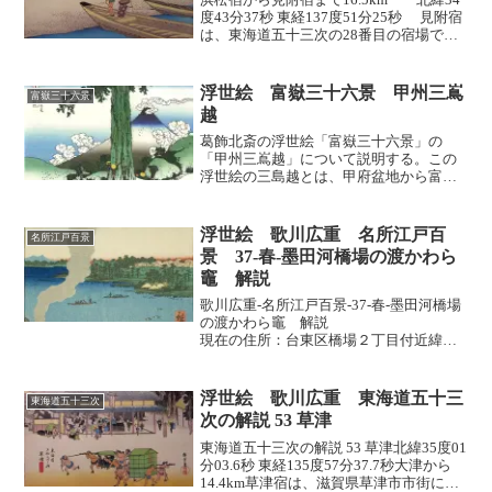
度43分37秒 東経137度51分25秒 見附宿
は、東海道五十三次の28番目の宿場で
す。現在の静岡県磐田市見付付近です。
「見附」の名は、水(み)に接する土地であ
ることが由来です。西北方向には一の...
浮世絵 富嶽三十六景 甲州三嶌
富嶽三十六景
越
葛飾北斎の浮世絵「富嶽三十六景」の
「甲州三嶌越」について説明する。この
浮世絵の三島越とは、甲府盆地から富士
山麓を経て駿河国・相模国へと続く鎌倉
往還で三島へ抜ける道である。場所は山
梨県と静岡県の県境当たりである。この
浮世絵 歌川広重 名所江戸百
名所江戸百景
浮世絵の構図は鎌倉往還の甲...
景 37-春-墨田河橋場の渡かわら
竈 解説
歌川広重-名所江戸百景-37-春-墨田河橋場
の渡かわら竈 解説
現在の住所：台東区橋場２丁目付近緯度
経度 ：緯度35.7190：経度139.7950出
版 ：1857年4月 年齢：61歳 解
説＜１＞ はじめに「墨田河橋場の...
浮世絵 歌川広重 東海道五十三
東海道五十三次
次の解説 53 草津
東海道五十三次の解説 53 草津北緯35度01
分03.6秒 東経135度57分37.7秒大津から
14.4km草津宿は、滋賀県草津市市街にあ