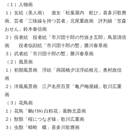
（１）人物画
１）女絵（美人画） 遊女「松葉屋内 粧ひ」喜多川歌麿
画、芸者「三味線を持つ芸者」北尾重政画 評判娘「笠森
おせん」鈴木春信画
２）役者絵 役者絵「市川団十郎の竹抜き五郎」鳥居清倍
画 役者似顔絵「市川団十郎の暫」勝川春章画
３）武者絵「市川団十郎の暫」勝川春章画
（２）風景画
１）初期風景画 浮絵「両国橋夕涼浮絵根元」奥村政信
画
２）洋風風景画 江戸名所百景「亀戸梅屋鋪」歌川広重
画
（３）花鳥画
１）花鳥「鵤(ｲｶﾙ) 白粉花」葛飾北斎画
２）獣類「桜につなぎ猿」歌川広重画
３）虫類「蜻蛉 蝶」喜多川歌麿画