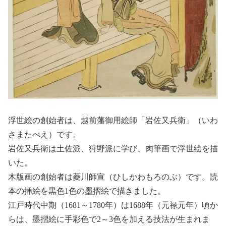
浮世絵の創始者は、越前藩御用絵師「岩佐又兵衛」（いわ
さまたべえ）です。
岩佐又兵衛は土佐派、狩野派に学び、肉筆画で浮世絵を描
いた。
木版画の創始者は菱川師宣（ひしかわもろのぶ）です。読
本の挿絵を黒色1色の墨摺絵で描きました。
江戸時代中期（1681～1780年）は1688年（元禄元年）頃か
らは、墨摺絵に手彩色で2～3色を加える技法が生まれま