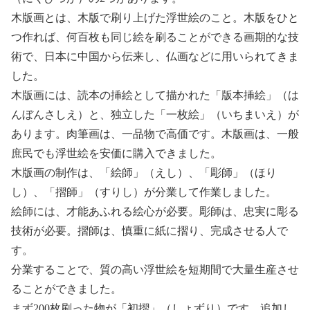
木版画とは、木版で刷り上げた浮世絵のこと。木版をひと
つ作れば、何百枚も同じ絵を刷ることができる画期的な技
術で、日本に中国から伝来し、仏画などに用いられてきま
した。
木版画には、読本の挿絵として描かれた「版本挿絵」（は
んぼんさしえ）と、独立した「一枚絵」（いちまいえ）が
あります。肉筆画は、一品物で高価です。木版画は、一般
庶民でも浮世絵を安価に購入できました。
木版画の制作は、「絵師」（えし）、「彫師」（ほり
し）、「摺師」（すりし）が分業して作業しました。
絵師には、才能あふれる絵心が必要。彫師は、忠実に彫る
技術が必要。摺師は、慎重に紙に摺り、完成させる人で
す。
分業することで、質の高い浮世絵を短期間で大量生産させ
ることができました。
まず200枚刷った物が「初摺」（しょずり）です。追加し