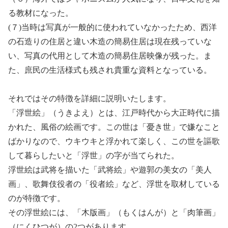
る教材になった。
(７)当時は写真が一般的に使われていなかったため、西洋
の石造りの住居と違い木造の簡易住居は現在残っていな
い、写真の代用として木造の簡易住居映像が残った。ま
た、庶民の生活様式も残され貴重な資料となっている。
それではその特徴を詳細に説明いたします。
「浮世絵」（うきよえ）とは、江戸時代から大正時代に描
かれた、風俗の絵画です。この世は「憂き世」で嫌なこと
ばかりなので、ウキウキと浮かれて楽しく、この世を謳歌
して暮らしたいと「浮世」の字が当てられた。
浮世絵は武将を描いた「武将絵」や遊郭の美女の「美人
画」、歌舞伎役者の「役者絵」など、浮世を取材している
のが特徴です。
その浮世絵には、「木版画」（もくはんが）と「肉筆画」
（にくひつが）の2つがあります。