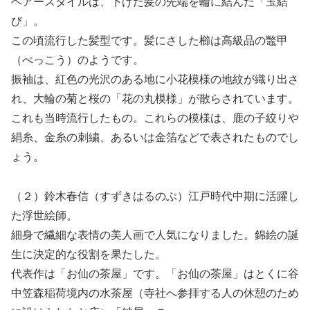
ヘアースタイルは、下げた髪の先端を輪に結んだ「玉結
び」。
この頃流行した髪型です。髪にさした櫛は高級品の鼈甲
（べっこう）のようです。
振袖は、紅色の光沢のある地に小花模様の地紋が織り出さ
れ、大輪の菊と桜の「花の丸模様」が散らされています。
これも当時流行したもの。これらの模様は、鹿の子絞りや
絹糸、金糸の刺繍、あるいは金箔などで表されたものでし
ょう。
（２）鈴木春信（すずきはるのぶ）江戸時代中期に活躍し
た浮世絵師。
細身で繊細な表情の美人画で人気になりました。錦絵の誕
生に決定的な役割を果たした。
代表作は「お仙の茶屋」です。「お仙の茶屋」はとくに谷
中笠森稲荷境内の水茶屋（寺社へ参拝する人の休憩のため