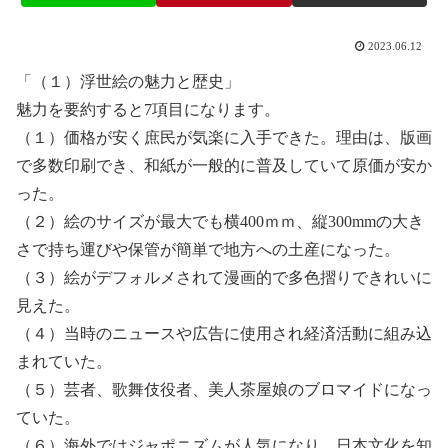
2023.06.12
「（１）浮世絵の魅力と歴史」
魅力を要約すると7項目になります。
（１）価格が安く庶民が気楽に入手できた。理由は、版画
で多数印刷でき、和紙が一般的に普及していて原価が安か
った。
（２）絵のサイズが最大でも横400ｍｍ、縦300mmの大き
さで持ち運びや保管が簡単で地方への土産になった。
（３）絵がデフォルメされて漫画的で多色摺りできれいに
見えた。
（４）当時のニュースや広告に使用され経済活動に組み込
まれていた。
（５）芸者、歌舞伎役者、美人茶屋娘のブロマイドになっ
ていた。
（６）海外ではジャポニズムが人気になり、日本文化を知