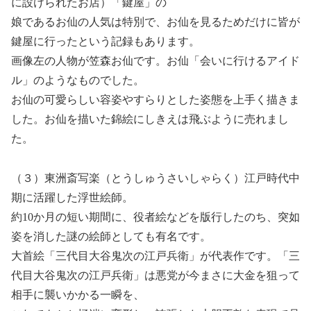
に設けられたお店）「鍵屋」の
娘であるお仙の人気は特別で、お仙を見るためだけに皆が
鍵屋に行ったという記録もあります。
画像左の人物が笠森お仙です。お仙「会いに行けるアイド
ル」のようなものでした。
お仙の可愛らしい容姿やすらりとした姿態を上手く描きま
した。お仙を描いた錦絵にしきえは飛ぶように売れまし
た。
（３）東洲斎写楽（とうしゅうさいしゃらく）江戸時代中
期に活躍した浮世絵師。
約10か月の短い期間に、役者絵などを版行したのち、突如
姿を消した謎の絵師としても有名です。
大首絵「三代目大谷鬼次の江戸兵衛」が代表作です。「三
代目大谷鬼次の江戸兵衛」は悪党が今まさに大金を狙って
相手に襲いかかる一瞬を、