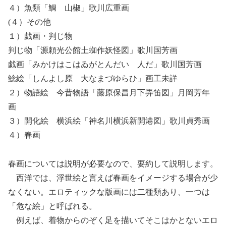
４）魚類「鯛 山椒」歌川広重画
(４）その他
１）戯画・判じ物
判じ物「源頼光公館土蜘作妖怪図」歌川国芳画
戯画「みかけはこはゐがとんだいゝ人だ」歌川国芳画
鯰絵「しんよし原 大なまづゆらひ」画工未詳
２）物語絵 今昔物語「藤原保昌月下弄笛図」月岡芳年
画
３）開化絵 横浜絵「神名川横浜新開港図」歌川貞秀画
４）春画
春画については説明が必要なので、要約して説明します。
西洋では、浮世絵と言えば春画をイメージする場合が少
なくない。エロティックな版画には二種類あり、一つは
「危な絵」と呼ばれる。
例えば、着物からのぞく足を描いてそこはかとないエロ