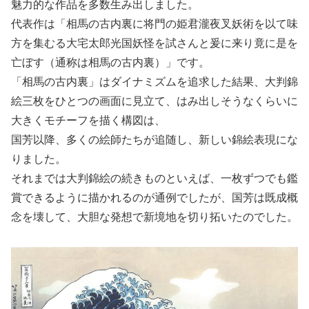
魅力的な作品を多数生み出しました。
代表作は「相馬の古内裏に将門の姫君瀧夜叉妖術を以て味
方を集むる大宅太郎光国妖怪を試さんと爰に来り竟に是を
亡ぼす（通称は相馬の古内裏）」です。
「相馬の古内裏」はダイナミズムを追求した結果、大判錦
絵三枚をひとつの画面に見立て、はみ出しそうなくらいに
大きくモチーフを描く構図は、
国芳以降、多くの絵師たちが追随し、新しい錦絵表現にな
りました。
それまでは大判錦絵の続きものといえば、一枚ずつでも鑑
賞できるように描かれるのが通例でしたが、国芳は既成概
念を壊して、大胆な発想で新境地を切り拓いたのでした。