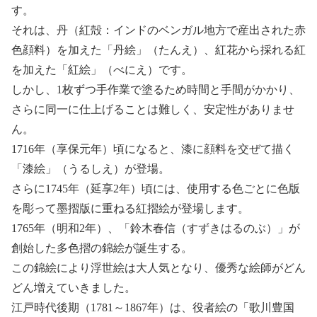
す。
それは、丹（紅殻：インドのベンガル地方で産出された赤
色顔料）を加えた「丹絵」（たんえ）、紅花から採れる紅
を加えた「紅絵」（べにえ）です。
しかし、1枚ずつ手作業で塗るため時間と手間がかかり、
さらに同一に仕上げることは難しく、安定性がありませ
ん。
1716年（享保元年）頃になると、漆に顔料を交ぜて描く
「漆絵」（うるしえ）が登場。
さらに1745年（延享2年）頃には、使用する色ごとに色版
を彫って墨摺版に重ねる紅摺絵が登場します。
1765年（明和2年）、「鈴木春信（すずきはるのぶ）」が
創始した多色摺の錦絵が誕生する。
この錦絵により浮世絵は大人気となり、優秀な絵師がどん
どん増えていきました。
江戸時代後期（1781～1867年）は、役者絵の「歌川豊国