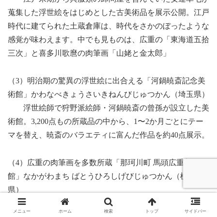
蒐集した浮世絵をはじめとした古美術品を展示公開。江戸
時代に建てられた土蔵倉庫は、時代をさかのぼったような
感覚が味わえます。中でも見ものは、広重の「東海道五拾
三次」と喜多川歌麿の肉筆画「山姥と金太郎」
（3）明治期の驚異の浮世絵に出合える「河鍋暁斎記念美
術館」かわなべきょうさいきねんびじゅつかん（埼玉県）
浮世絵師で狩野派絵師・河鍋暁斎の曾孫が設立した美
術館。3,200点もの所蔵品の中から、1〜2か月ごとにテー
マを替え、暁斎のバラエティに富んだ作品を約40点展示。
（4）広重の肉筆画を多数所蔵「那珂川町 馬頭広重美術
館」なかがわまち ばとうひろしげびじゅつかん（栃木
県）
地元出身の実業家・青木藤作の遺族から寄贈された
メニュー
ホーム
検索
トップ
サイドバー
「青木コレクション」を中心とした美術館。多数の広重作