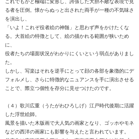
これでもかと極端に変形し、誇張した大胆不敵な表現で見
る者を圧倒。懐からぬっと出された両手が一種の不気味さ
を演出し、
「いよ！これぞ役者絵の神髄」と思わず声をかけたくな
る。大首絵の特徴として、絵の描かれる範囲が狭いため
に、
役者たちの場面状況がわかりにくいという弱点がありまし
た。
しかし、写楽はそれを逆手にとって顔の各部を象徴的にデ
フォルメし、さらに特徴的なニュアンスを手に演出させる
ことで、際立つ個性を存分に見せつけたのです。
（４）歌川広重（うたがわひろしげ）江戸時代後期に活躍
した浮世絵師。
風景を描いた木版画で大人気の画家となり、ゴッホやモネ
などの西洋の画家にも影響を与えたと言われています。