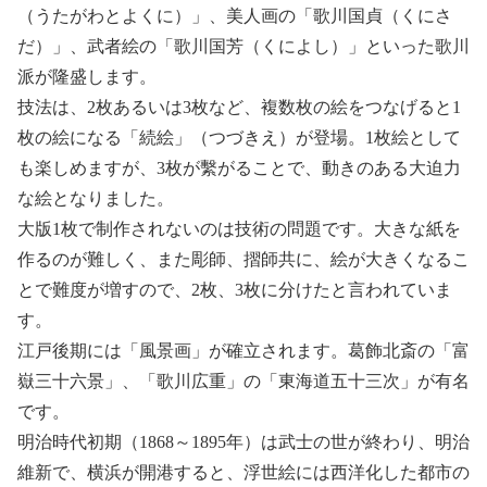
（うたがわとよくに）」、美人画の「歌川国貞（くにさ
だ）」、武者絵の「歌川国芳（くによし）」といった歌川
派が隆盛します。
技法は、2枚あるいは3枚など、複数枚の絵をつなげると1
枚の絵になる「続絵」（つづきえ）が登場。1枚絵として
も楽しめますが、3枚が繫がることで、動きのある大迫力
な絵となりました。
大版1枚で制作されないのは技術の問題です。大きな紙を
作るのが難しく、また彫師、摺師共に、絵が大きくなるこ
とで難度が増すので、2枚、3枚に分けたと言われていま
す。
江戸後期には「風景画」が確立されます。葛飾北斎の「富
嶽三十六景」、「歌川広重」の「東海道五十三次」が有名
です。
明治時代初期（1868～1895年）は武士の世が終わり、明治
維新で、横浜が開港すると、浮世絵には西洋化した都市の