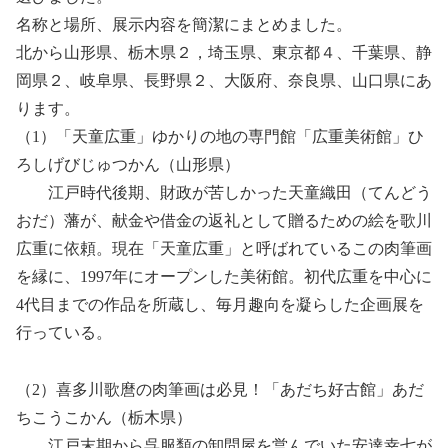
名称と場所、展示内容を簡潔にまとめました。
北から山形県、栃木県２，埼玉県、東京都４、千葉県、静
岡県２、岐阜県、長野県２、大阪府、奈良県、山口県にあ
ります。
（1）「天童広重」ゆかりの地の専門館「広重美術館」ひ
ろしげびじゅつかん（山形県）
江戸時代後期、財政が苦しかった天童織田（てんどう
おだ）藩が、献金や借金の返礼として贈るための絵を歌川
広重に依頼。現在「天童広重」と呼ばれているこの肉筆画
を縁に、1997年にオープンした美術館。初代広重を中心に
4代目までの作品を所蔵し、毎月趣向を凝らした企画展を
行っている。
（2）喜多川歌麿の肉筆画は必見！「あだち好古館」あだ
ちこうこかん（栃木県）
江戸末期から呉服類の卸問屋を営んでいた安達幸七が