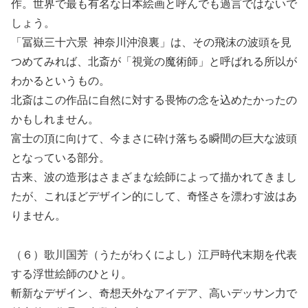
作。世界で最も有名な日本絵画と呼んでも過言ではないで
しょう。
「冨嶽三十六景 神奈川沖浪裏」は、その飛沫の波頭を見
つめてみれば、北斎が「視覚の魔術師」と呼ばれる所以が
わかるというもの。
北斎はこの作品に自然に対する畏怖の念を込めたかったの
かもしれません。
富士の頂に向けて、今まさに砕け落ちる瞬間の巨大な波頭
となっている部分。
古来、波の造形はさまざまな絵師によって描かれてきまし
たが、これほどデザイン的にして、奇怪さを漂わす波はあ
りません。
（６）歌川国芳（うたがわくによし）江戸時代末期を代表
する浮世絵師のひとり。
斬新なデザイン、奇想天外なアイデア、高いデッサン力で