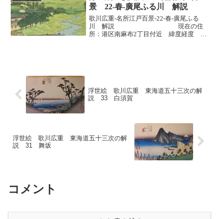
観光ガイド風解説：「...
景 22-春-廣尾ふる川 解説
歌川広重-名所江戸百景-22-春-廣尾ふる
川 解説 現在の住
所：港区南麻布2丁目付近 緯度経度 ：
緯度35.6540：経度139.7120出版 ：
1857年7月 年齢：61歳 解説＜１＞ は
じめに「廣尾ふる川」は、現在...
浮世絵 歌川広重 東海道五十三次の解
説 33 白須賀
浮世絵 歌川広重 東海道五十三次の解
説 31 舞坂
コメント