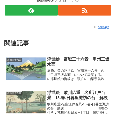
heritageをフォローする
heritage
関連記事
浮世絵 富嶽三十六景 甲州三坂
富嶽三十六景
水面
葛飾北斎の浮世絵「富嶽三十六景」の
「甲州三坂水面」について説明する。こ
の浮世絵の御坂は、現在の山梨県笛吹市
に位置する御坂が現在の呼び名である。
御坂峠からみる河口湖と富士山は大変美
しいものである。中央には赤茶けた山肌
浮世絵 歌川広重 名所江戸百
名所江戸百景
をあらわにした夏の富士が描...
景 15-春-日暮里諏訪の台 解説
歌川広重-名所江戸百景-15-春-日暮里諏訪
の台 解説 現在の
住所：荒川区西日暮里3丁目 諏訪神社付