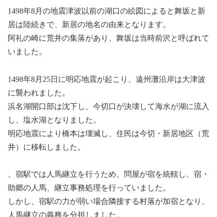
1498年8月の地震津波以前の湖口の絵図によると舞坂と新
居は陸続きで、新居の地名の由来となります。
阿礼の崎に荒井の集落があり、舞坂は当時前沢と呼ばれて
いました。
1498年8月25日に明応地震が起こり、遠州灘沿岸は大津波
に襲われました。
浜名湖開口部は沈下し、今切口が決壊して海水が湖に流入
し、塩水湖となりました。
明応地震により橋本は壊滅し、住民は今切・新居地区（荒
井）に移転しました。
、宿駅では人馬継立を行うため、問屋が宿を統轄し、宿・
助郷の人馬、継立事務処理を行っていました。
しかし、宿駅の力が弱い場合隣接する村落が加宿となり、
人馬継立の義務を分担しました。