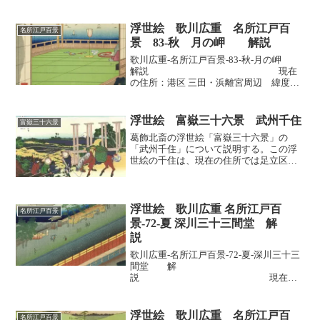
近緯度経度 ：緯度35.73078：経度
139.76716出版 ：1856年5月 年
齢：60歳 解説＜１＞ はじめに...
浮世絵 歌川広重 名所江戸百
名所江戸百景
景 83-秋 月の岬 解説
歌川広重-名所江戸百景-83-秋-月の岬
解説 現在
の住所：港区 三田・浜離宮周辺 緯度経
度 ：緯度：35.6450 経度139.7510出
版 ：1857年8月 年齢：61歳観
光ガイド風解説：「月の岬」■ ...
浮世絵 富嶽三十六景 武州千住
富嶽三十六景
葛飾北斎の浮世絵「富嶽三十六景」の
「武州千住」について説明する。この浮
世絵の千住は、現在の住所では足立区千
住桜木1丁目と2丁目の境、帝京科学大学
入口交差点付近である。かつては奥州街
道の起点で、水戸街道、日光街道へも続
く交通の要衝でした。江戸...
浮世絵 歌川広重 名所江戸百
名所江戸百景
景-72-夏 深川三十三間堂 解
説
歌川広重-名所江戸百景-72-夏-深川三十三
間堂 解
説 現在の
住所：江東区 三十三間堂跡付近 緯度経
度 ：緯度：35.6739 経度139.7965出
版 ：1857年8月 年齢：61歳
浮世絵 歌川広重 名所江戸百
名所江戸百景