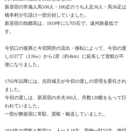
新居宿の常備人馬100人・100疋のうち人足36人・馬36疋は
橋本村が引請け一部分担していました。
新居宿の助郷高は、1819年に5,705石で、遠州路最低で
す。
今切口の復興と今切関所の流出・移転によって、今切の渡
しが27丁（2.9㎞）から1里（約4km）に延長して渡航が不
便になりました。
1702年以降には、吉田城主が今切の渡しの管理を委任され
ました。
今切の渡しは、新居宿の水夫360人、舟数120艘をもって行
われていました。
一部が舞坂宿に常駐、渡船・輸送していました。
1844年の渡船と船賃は、人一人18文、荷物一駄53文、借切