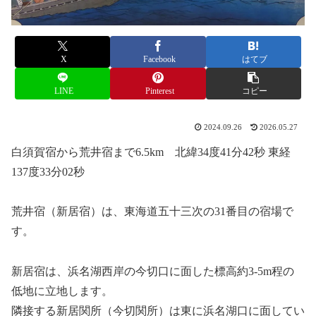
X
Facebook
はてブ
LINE
Pinterest
コピー
2024.09.26
2026.05.27
白須賀宿から荒井宿まで6.5km 北緯34度41分42秒 東経
137度33分02秒
荒井宿（新居宿）は、東海道五十三次の31番目の宿場で
す。
新居宿は、浜名湖西岸の今切口に面した標高約3-5m程の
低地に立地します。
隣接する新居関所（今切関所）は東に浜名湖口に面してい